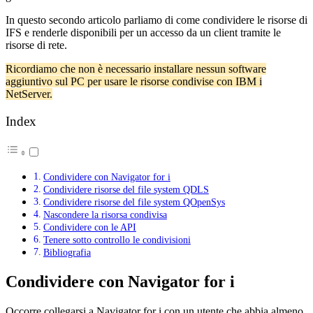
In questo secondo articolo parliamo di come condividere le risorse di
IFS e renderle disponibili per un accesso da un client tramite le
risorse di rete.
Ricordiamo che non è necessario installare nessun software
aggiuntivo sul PC per usare le risorse condivise con IBM i
NetServer.
Index
Condividere con Navigator for i
Condividere risorse del file system QDLS
Condividere risorse del file system QOpenSys
Nascondere la risorsa condivisa
Condividere con le API
Tenere sotto controllo le condivisioni
Bibliografia
Condividere con Navigator for i
Occorre collegarsi a Navigator for i con un utente che abbia almeno