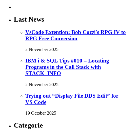
Last News
VsCode Extention: Bob Cozzi's RPG IV to
RPG Free Conversion
2 November 2025
IBM i & SQL Tips #010 – Locating
Programs in the Call Stack with
STACK_INFO
2 November 2025
Trying out “Display File DDS Edit” for
VS Code
19 October 2025
Categorie