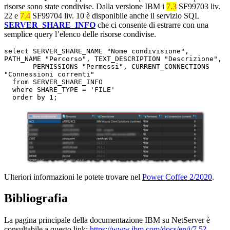
risorse sono state condivise. Dalla versione IBM i
7.3
SF99703 liv.
22 e
7.4
SF99704 liv. 10 è disponibile anche il servizio SQL
SERVER_SHARE_INFO
che ci consente di estrarre con una
semplice query l’elenco delle risorse condivise.
select SERVER_SHARE_NAME "Nome condivisione", 
PATH_NAME "Percorso", TEXT_DESCRIPTION "Descrizione",

       PERMISSIONS "Permessi", CURRENT_CONNECTIONS 
"Connessioni correnti"

  from SERVER_SHARE_INFO

  where SHARE_TYPE = 'FILE'

  order by 1;
Ulteriori informazioni le potete trovare nel
Power Coffee 2/2020
.
Bibliografia
La pagina principale della documentazione IBM su NetServer è
consultabile a questo link:
https://www.ibm.com/docs/en/i/7.5?