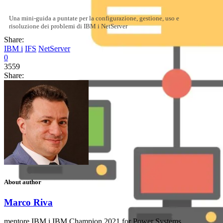
Una mini-guida a puntate per la configurazione, gestione, uso e
risoluzione dei problemi di IBM i NetServer
Share:
IBM i
IFS
NetServer
0
3559
Share:
About author
Marco Riva
mentore IBM i IBM Champion 2021 for Power Systems