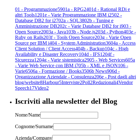
01 - Programmazione
59
01a - RPG
24
01d - Rational RDi e
altri Tools
12
01e - Varie Programmazione IBM i
25
02 -
Database DB2 for i
27
02a - SQL
38
02b - Tuning e
Amministrazione DB
2
02c - Varie Database DB2 for i
9
03 -
Open Source
20
03a - Java
1
03b - Node.js
2
03d - Python
4
03e -
Ruby on Rails
2
03f - Tools Open Source
2
03g - Varie Open
Source per IBM i
4
04 - System Administration
36
04a - Access
Client Solution / Client Access
4
04b - Backup
1
04c - High
Availability e Disaster Recovery
1
04d - IFS
12
04f -
Sicurezza
12
04g - Varie sistemistica
29
05 - Web Services
6
05a
- Varie Web Service con IBM i
7
05b - XML e JSON
1
06 -
Varie
65
06a - Formazione / Books
35
06b News
9
06d -
Organizzazione Aziendale - Consulenza
2
06e - Post dagli altri
blog/website
8
Harbour
5
Interviste
2
Poll
2
Redazionali
4
Vendor
Speech
17
Video
2
Iscriviti alla newsletter del Blog
Nome/Name
Cognome/Surname
Azienda/Company