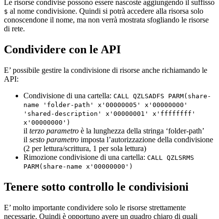
Le risorse condivise possono essere nascoste aggiungendo il suffisso
al nome condivisione. Quindi si potrà accedere alla risorsa solo
$
conoscendone il nome, ma non verrà mostrata sfogliando le risorse
di rete.
Condividere con le API
E’ possibile gestire la condivisione di risorse anche richiamando le
API:
Condivisione di una cartella:
CALL QZLSADFS PARM(share-
name 'folder-path' x'00000005' x'00000000'
'shared-description' x'00000001' x'ffffffff'
x'00000000')
il
terzo parametro
è la lunghezza della stringa ‘folder-path’
il
sesto parametro
imposta l’autorizzazione della condivisione
(2 per lettura/scrittura, 1 per sola lettura)
Rimozione condivisione di una cartella:
CALL QZLSRMS
PARM(share-name x'00000000')
Tenere sotto controllo le condivisioni
E’ molto importante condividere solo le risorse strettamente
necessarie. Quindi è opportuno avere un quadro chiaro di quali