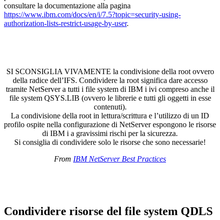
consultare la documentazione alla pagina
https://www.ibm.com/docs/en/i/7.5?topic=security-using-
authorization-lists-restrict-usage-by-user
.
SI SCONSIGLIA VIVAMENTE la condivisione della root ovvero
della radice dell’IFS. Condividere la root significa dare accesso
tramite NetServer a tutti i file system di IBM i ivi compreso anche il
file system QSYS.LIB (ovvero le librerie e tutti gli oggetti in esse
contenuti).
La condivisione della root in lettura/scrittura e l’utilizzo di un ID
profilo ospite nella configurazione di NetServer espongono le risorse
di IBM i a gravissimi rischi per la sicurezza.
Si consiglia di condividere solo le risorse che sono necessarie!
From
IBM NetServer Best Practices
Condividere risorse del file system QDLS