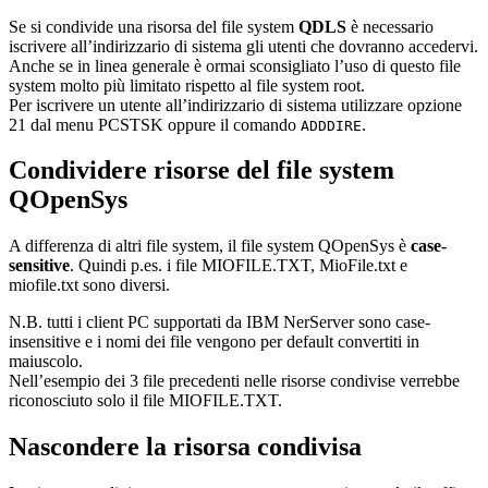
Se si condivide una risorsa del file system
QDLS
è necessario
iscrivere all’indirizzario di sistema gli utenti che dovranno accedervi.
Anche se in linea generale è ormai sconsigliato l’uso di questo file
system molto più limitato rispetto al file system root.
Per iscrivere un utente all’indirizzario di sistema utilizzare opzione
21 dal menu PCSTSK oppure il comando
.
ADDDIRE
Condividere risorse del file system
QOpenSys
A differenza di altri file system, il file system QOpenSys è
case-
sensitive
. Quindi p.es. i file MIOFILE.TXT, MioFile.txt e
miofile.txt sono diversi.
N.B. tutti i client PC supportati da IBM NerServer sono case-
insensitive e i nomi dei file vengono per default convertiti in
maiuscolo.
Nell’esempio dei 3 file precedenti nelle risorse condivise verrebbe
riconosciuto solo il file MIOFILE.TXT.
Nascondere la risorsa condivisa