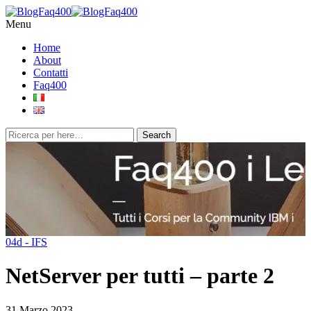
Menu
Home
About
Contatti
Faq400
04d - IFS
NetServer per tutti – parte 2
31 Marzo 2023