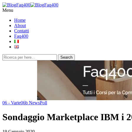
Menu
Home
About
Contatti
Faq400
06 - Varie
06b News
Poll
Sondaggio Marketplace IBM i 2
19 Gennaio 2020