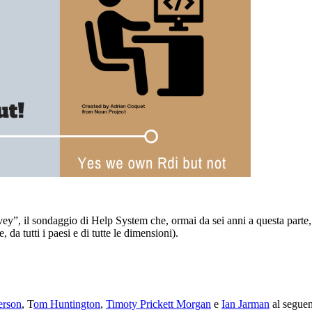
rvey”, il sondaggio di Help System che, ormai da sei anni a questa parte
 da tutti i paesi e di tutte le dimensioni).
erson
, T
om Huntington
,
Timoty Prickett Morgan
e
Ian Jarman
al seguen